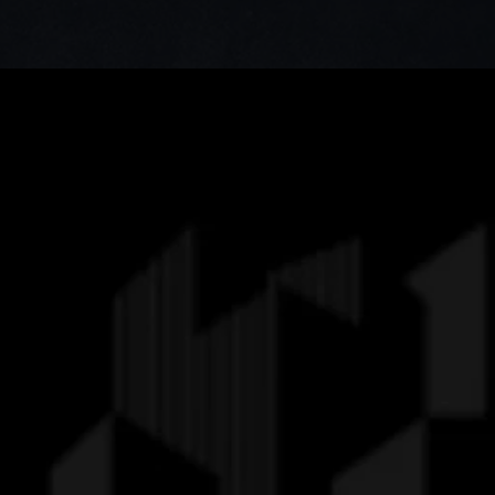
Facebook
Instagram
LinkedIn
Acceuil
Erreur 404
A Propos
Contact
Projets
+221 33 825 98 38
info@moststudio.it
MOST MONTI STUDIO
Dakar, Senegal - Keur Gorgui - Immeuble Horizon - B2