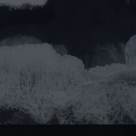
Message
Valider
Vous préférez nous écrire ?
Valider
info@moststudio.it
Rokhaya Dieng
Admin
Appelez-nous !