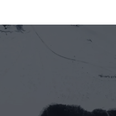
En Construction
Voir les détails
Voir les détails
Start the conversation today
Travaillons Ensemble
Nom Complet
Adresse E-mail