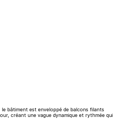
Dakar, Sénégal
Concept
, le bâtiment est enveloppé de balcons filants 
 tour, créant une vague dynamique et rythmée qui 