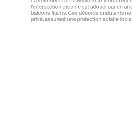
La volumétrie de la Résidence Vittoria est f
l'intersection urbaine est adouci par un ar
balcons filants. Ces débords ondulants ne se
privé, assurent une protection solaire indi