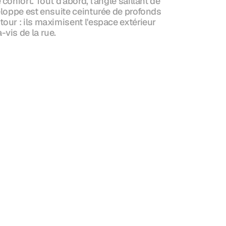
onfort. Tout d'abord, l'angle saillant de 
eloppe est ensuite ceinturée de profonds 
our : ils maximisent l'espace extérieur 
-vis de la rue.